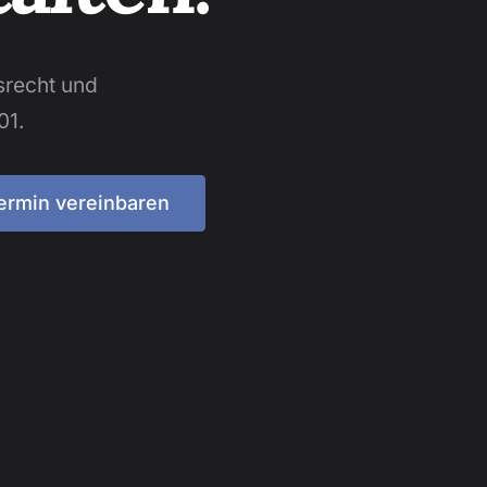
srecht und
01.
ermin vereinbaren