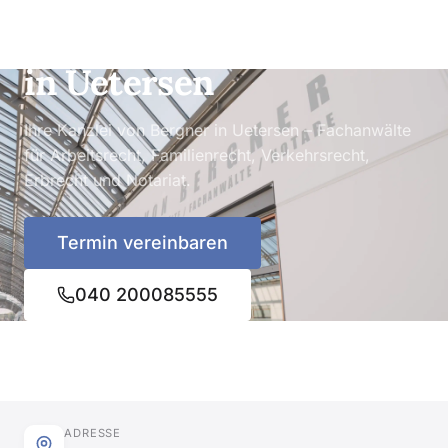
Rechtsanwälte & Notare
in Uetersen
Ihre Kanzlei von Bergner in Uetersen – Fachanwälte
für Arbeitsrecht, Familienrecht, Verkehrsrecht,
Erbrecht und Notariat.
Termin vereinbaren
040 200085555
ADRESSE