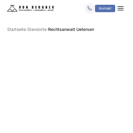
Kontakt
Startseite
Standorte
Rechtsanwalt Uetersen
›
›